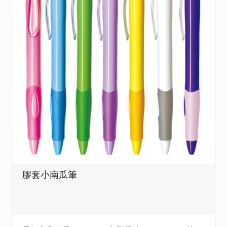
膠套小南瓜筆