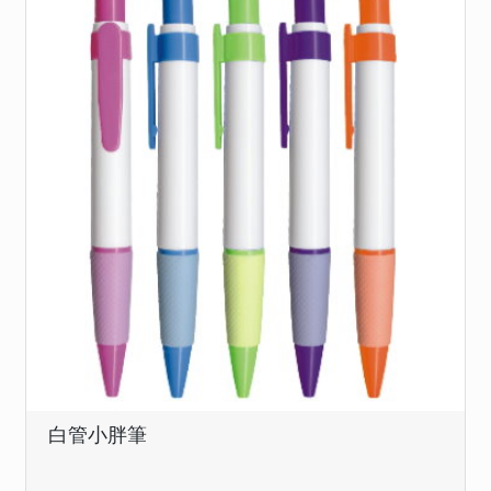
白管小胖筆