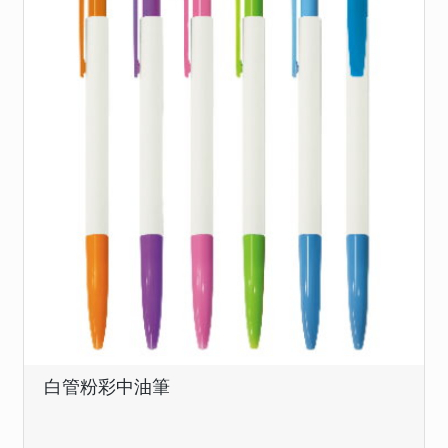
白管粉彩中油筆