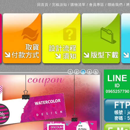
回首頁
/
完稿須知
/
購物清單
/
會員專區
/
聯絡我們
/
將