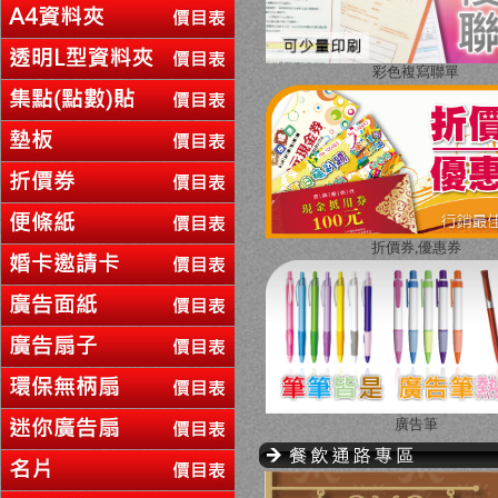
彩色複寫聯單
折價券,優惠券
廣告筆