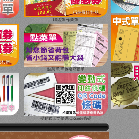
聯絡簿 作業簿
點菜單,單色複寫聯單
變動式印文條碼,QRcode條碼