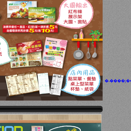
�˵����j�