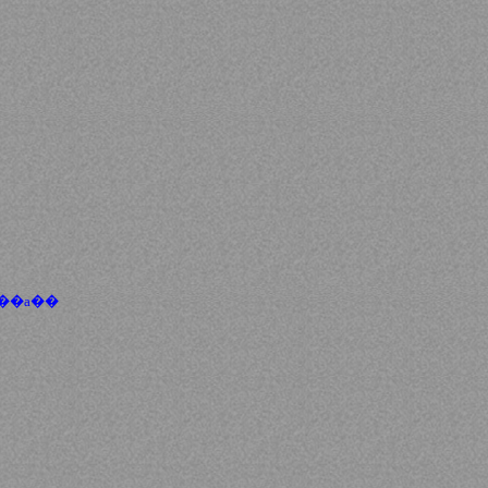
��a��