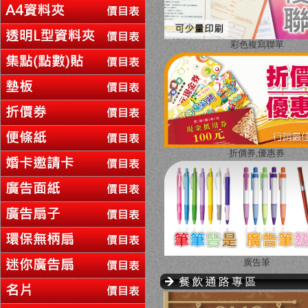
彩色複寫聯單
折價券,優惠券
廣告筆