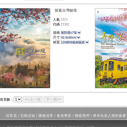
探索台灣秘境
人氣
2353
代碼
TJ302
規格
尺寸
材質
<<上一頁
下一頁>>
前頁數：
回首頁
/
完稿須知
/
購物清單
/
會員專區
/
聯絡我們
/
將本站加入我的最愛