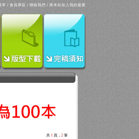
清單
/
會員專區
/
聯絡我們
/
將本站加入我的最愛
共
1
頁，
2
筆