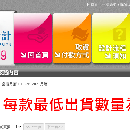
回首頁
/
完稿須知
/
購物
>
桌曆月曆
>
G2K-2021月曆
>
<<上一頁
下一頁>>
前頁數：