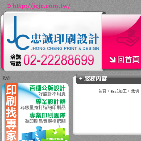
裁切
回上一頁
首頁
>
各式加工
裁切
>