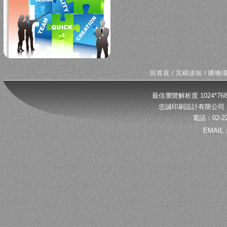
回首頁
/
完稿須知
/
購物
最佳瀏覽解析度 1024*
忠誠印刷設計有限公司 
電話：02-22
EMAIL