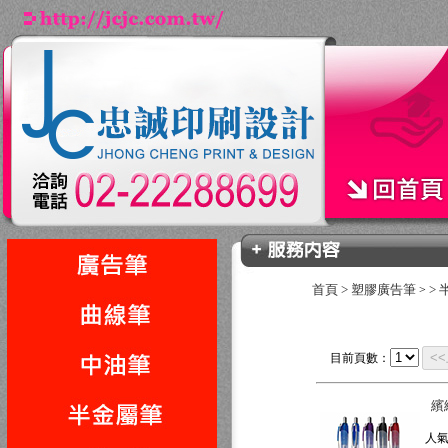
首頁
>
塑膠廣告筆
>
>
<
目前頁數：
繽
人