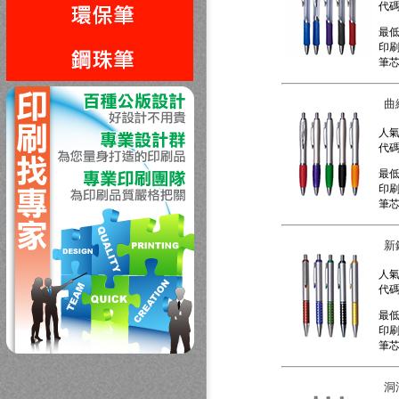
代
最
印
筆
回上一頁
曲
人
代
最
印
筆
新
人
代
最
印
筆
洞