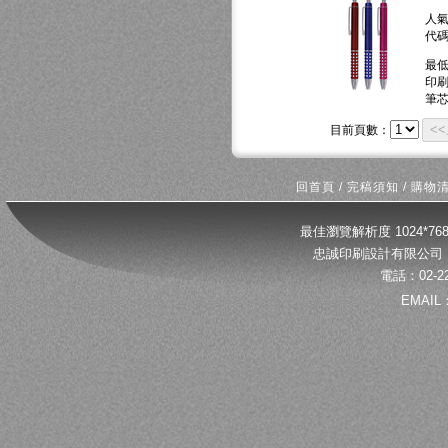
人
代
最
印
筆
<
目前頁數：
回首頁
/
完稿須知
/
購物
最佳瀏覽解析度 1024*
忠誠印刷設計有限公司 
電話：02-22
EMAIL