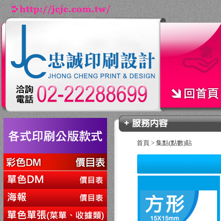
首頁
>
集點(點數)貼