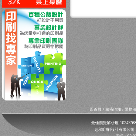
回上一頁
回首頁
/
完稿須知
/
購物
最佳瀏覽解析度 1024*
忠誠印刷設計有限公司 