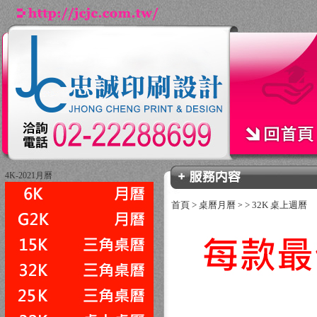
4K-2021月曆
首頁
>
桌曆月曆
>
32K 桌上週曆
>