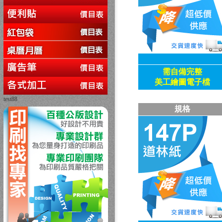
需自備
完整
美工繪圖電子檔
test88
回上一頁
規格