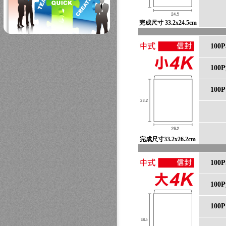
完成尺寸 33.2x24.5cm
100
100
100
完成尺寸33.2x26.2cm
100
100
100