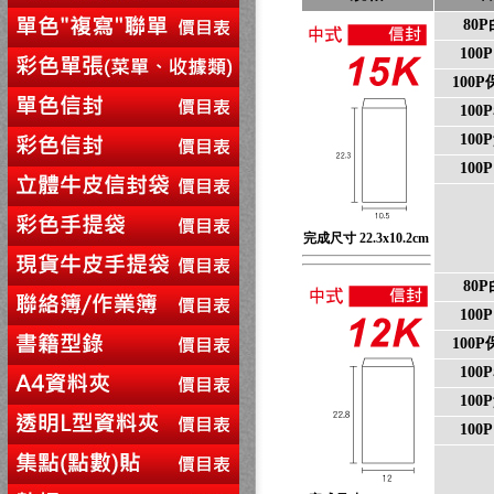
80
100
100
100
100
100
完成尺寸 22.3x10.2cm
80
100
100
100
100
100