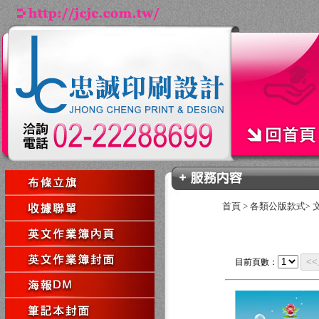
首頁
>
各類公版款式
>
<
目前頁數：