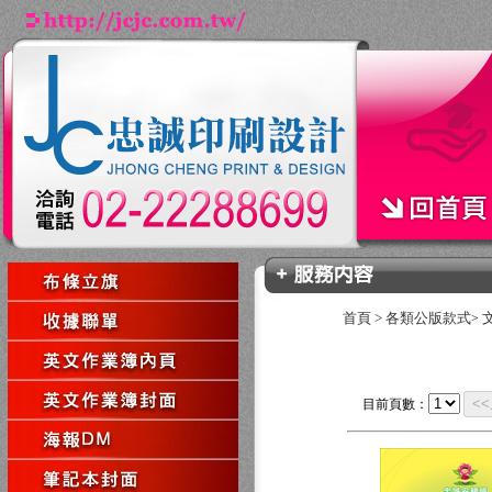
首頁
>
各類公版款式
>
<
目前頁數：