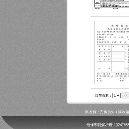
<
目前頁數：
回首頁
/
完稿須知
/
購物
最佳瀏覽解析度 1024*