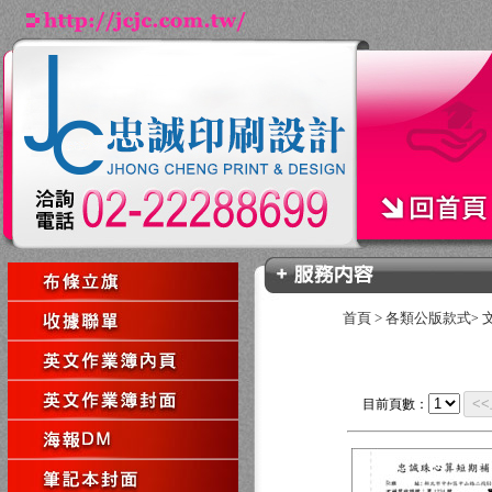
首頁
>
各類公版款式
>
<
目前頁數：