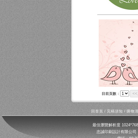
<
目前頁數：
回首頁
/
完稿須知
/
購物
最佳瀏覽解析度 1024*
忠誠印刷設計有限公司 