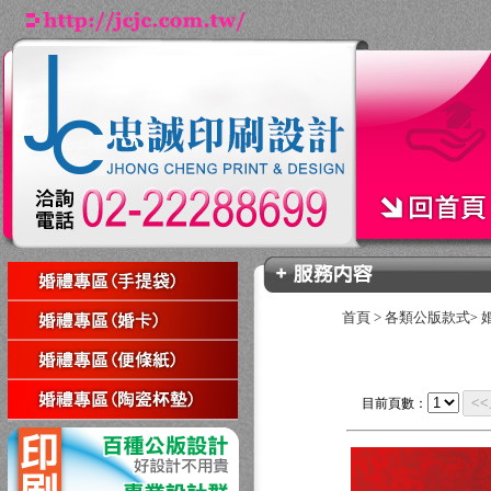
首頁
>
各類公版款式
>
<
目前頁數：
回上一頁