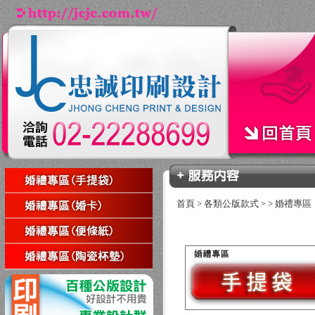
首頁
>
各類公版款式
>
婚禮專區
>
回上一頁