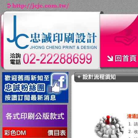
溝通
1.
2.