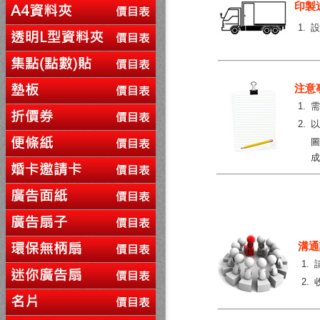
印製
1.
注意
1.
需
2.
圖
成
溝通
1.
2.