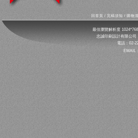
回首頁
/
完稿須知
/
購物
最佳瀏覽解析度 1024*
忠誠印刷設計有限公司 
電話：02-22
EMAIL