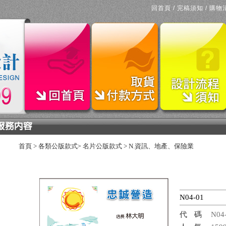
回首頁
/
完稿須知
/
購物
首頁
>
各類公版款式
名片公版款式
>
N.資訊、地產、保險業
>
N04-01
代碼
N04