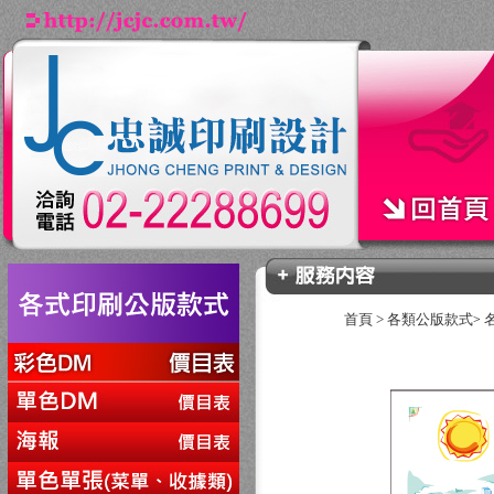
首頁
>
各類公版款式
>