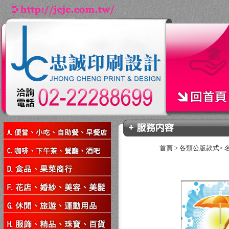
首頁
>
各類公版款式
>