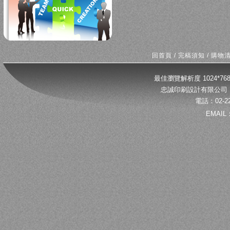
回首頁
/
完稿須知
/
購物
最佳瀏覽解析度 1024*
忠誠印刷設計有限公司 
電話：02-22
EMAIL