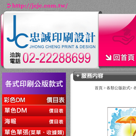
首頁
>
各類公版款式
>