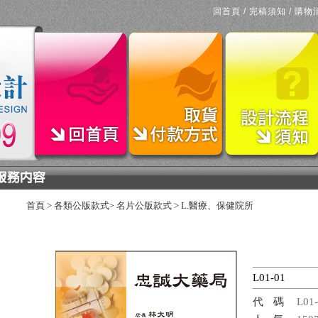
回首頁
/
完稿須知
/
購物
首頁
>
各類公版款式
名片公版款式
>
L.醫療、保健院所
>
L01-01
代碼
L01