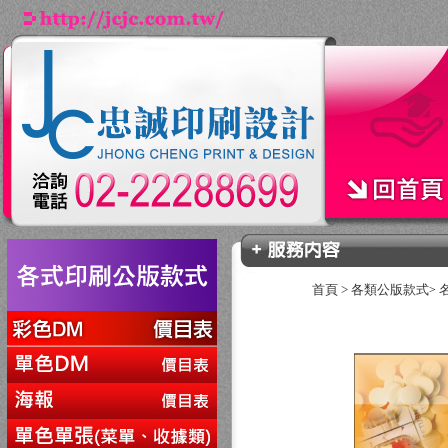
首頁
>
各類公版款式
>