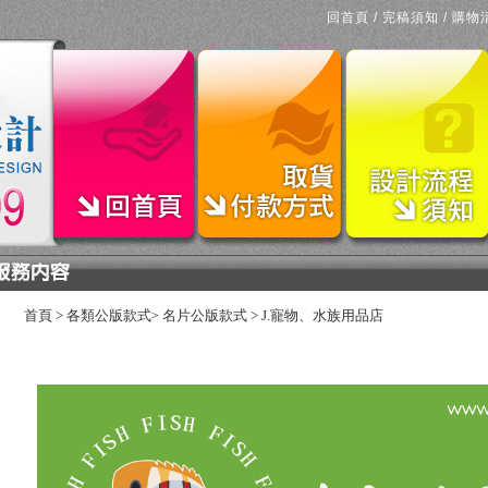
回首頁
/
完稿須知
/
購物
首頁
>
各類公版款式
名片公版款式
>
J.寵物、水族用品店
>