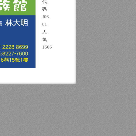
代
碼
J06-
01
人
氣
1606