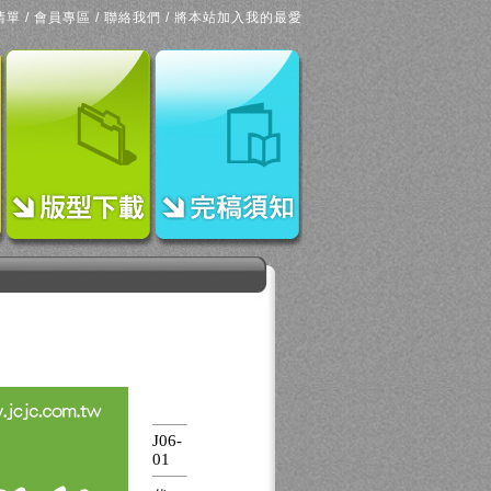
清單
/
會員專區
/
聯絡我們
/
將本站加入我的最愛
J06-
01