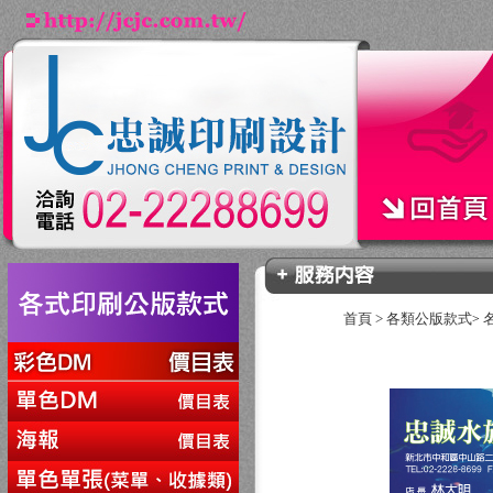
首頁
>
各類公版款式
>