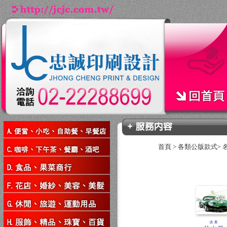
首頁
>
各類公版款式
>