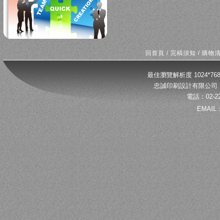
回首頁
/
完稿須知
/
購物
最佳瀏覽解析度 1024*
忠誠印刷設計有限公司 
電話：02-22
EMAIL