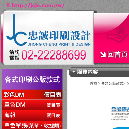
首頁
>
各類公版款式
>