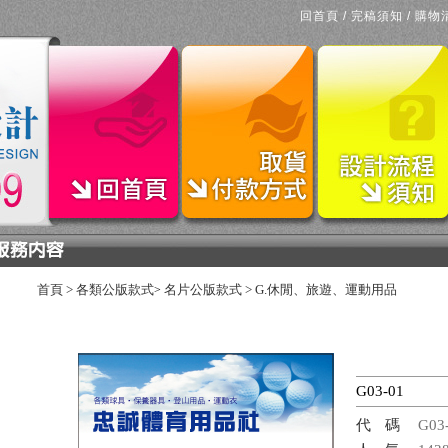
回首頁
/
完稿須知
/
購物
首頁
>
各類公版款式
名片公版款式
>
G.休閒、旅遊、運動用品
>
G03-01
代碼
G03