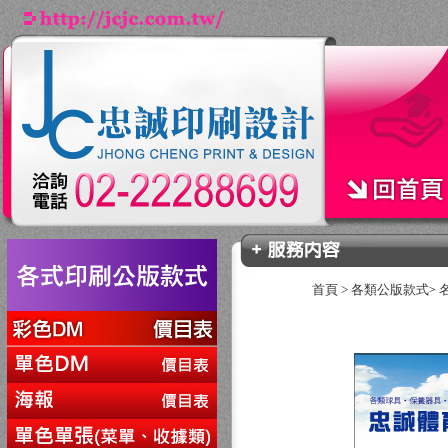
首頁
>
各類公版款式
>