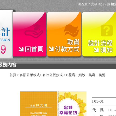
回首頁
/
完稿須知
/
購物
首頁
>
各類公版款式
名片公版款式
>
F.花店、婚紗、美容、美髮
>
F05-01
代碼
F05-