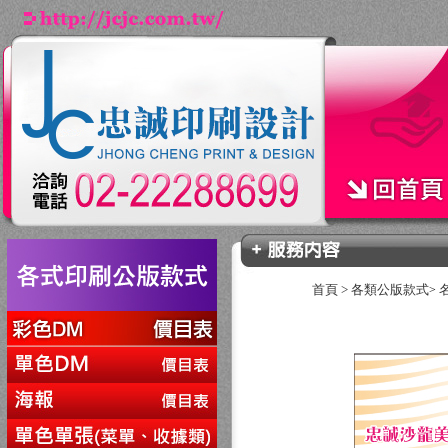
首頁
>
各類公版款式
>