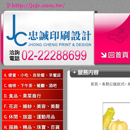
首頁
>
各類公版款式
>