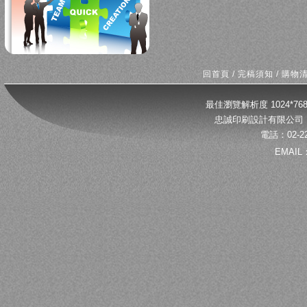
回首頁
/
完稿須知
/
購物
最佳瀏覽解析度 1024*
忠誠印刷設計有限公司 
電話：02-22
EMAIL