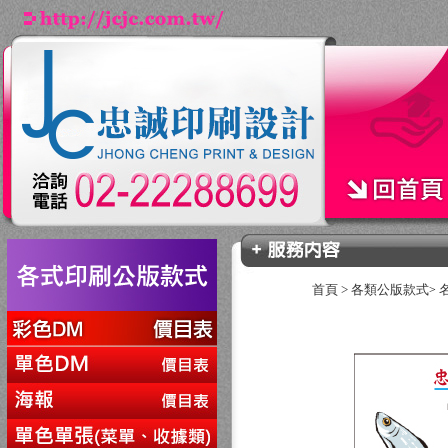
首頁
>
各類公版款式
>