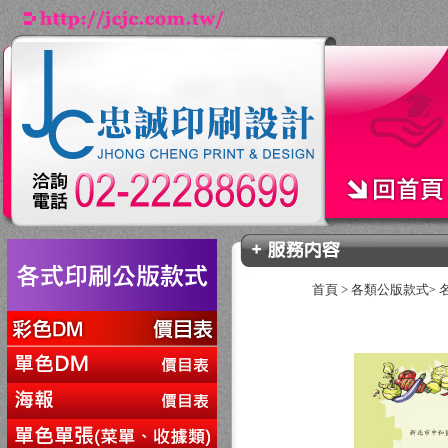
首頁
>
各類公版款式
>