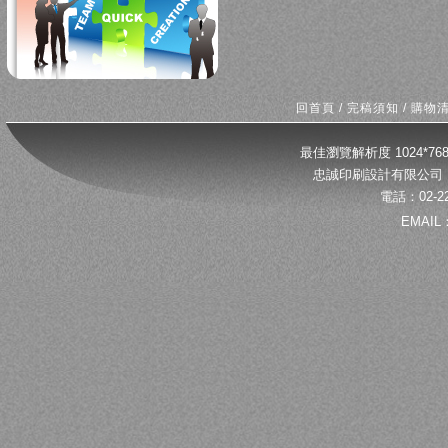
回首頁
/
完稿須知
/
購物
最佳瀏覽解析度 1024*
忠誠印刷設計有限公司 
電話：02-22
EMAIL