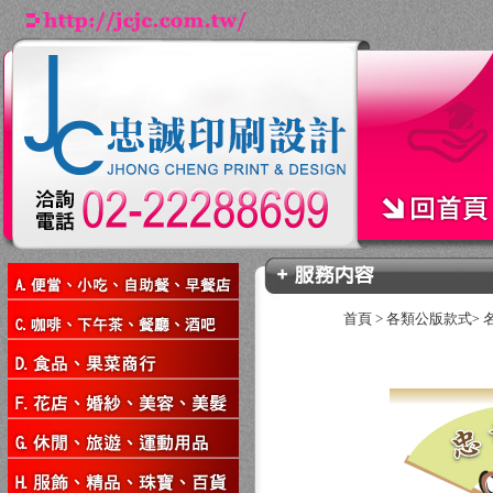
首頁
>
各類公版款式
>