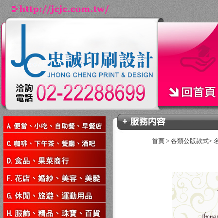
首頁
>
各類公版款式
>