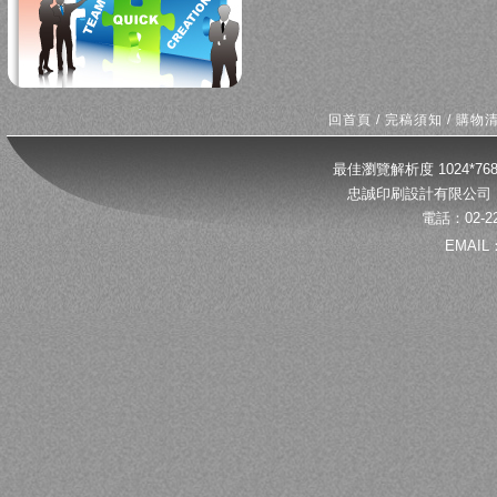
回首頁
/
完稿須知
/
購物
最佳瀏覽解析度 1024*
忠誠印刷設計有限公司 
電話：02-22
EMAIL