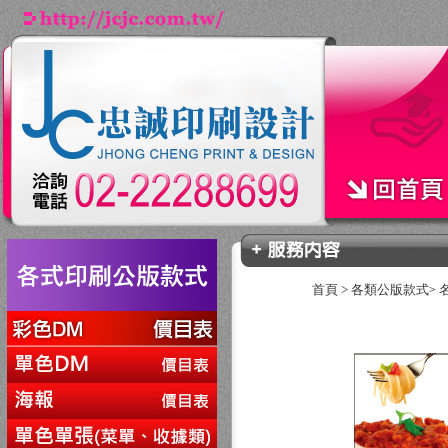
首頁
>
各類公版款式
>