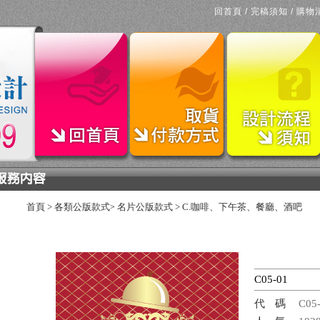
回首頁
/
完稿須知
/
購物
首頁
>
各類公版款式
名片公版款式
>
C.咖啡、下午茶、餐廳、酒吧
>
C05-01
代碼
C05