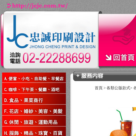
首頁
>
各類公版款式
>