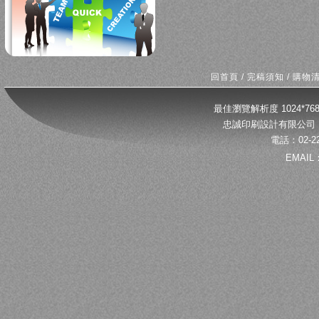
回首頁
/
完稿須知
/
購物
最佳瀏覽解析度 1024*
忠誠印刷設計有限公司 
電話：02-22
EMAIL