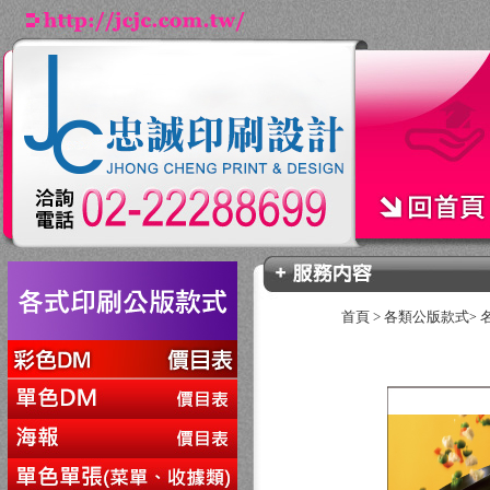
首頁
>
各類公版款式
>