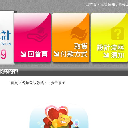
回首頁
/
完稿須知
/
購物
首頁
>
各類公版款式
>
廣告扇子
>