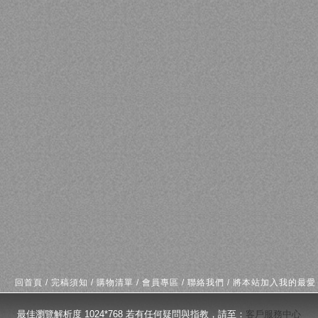
回首頁
/
完稿須知
/
購物清單
/
會員專區
/
聯絡我們
/
將本站加入我的最愛
最佳瀏覽解析度 1024*768 若有任何疑問與指教，請至：
客戶服務中心