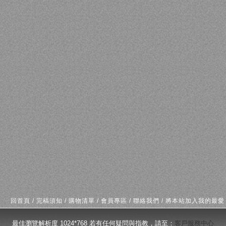
回首頁
/
完稿須知
/
購物清單
/
會員專區
/
聯絡我們
/
將本站加入我的最愛
最佳瀏覽解析度 1024*768 若有任何疑問與指教，請至：
客戶服務中心