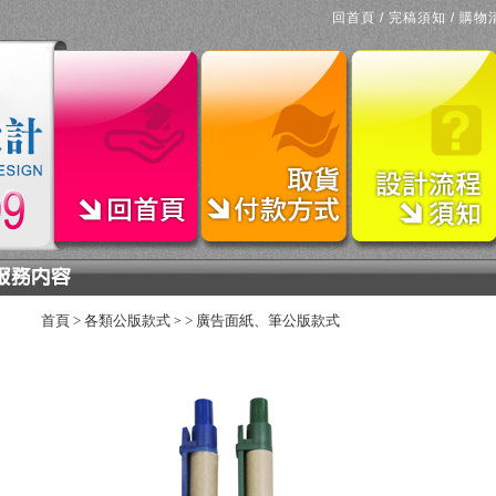
回首頁
/
完稿須知
/
購物
首頁
>
各類公版款式
>
廣告面紙、筆公版款式
>