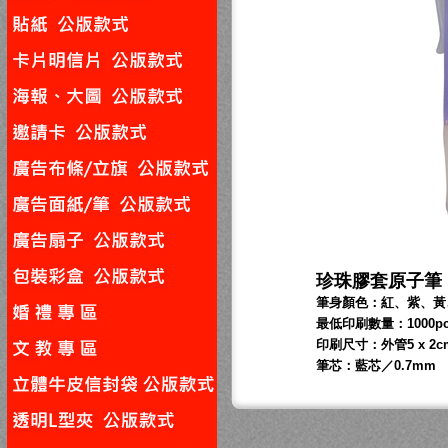
珍珠膠套原子筆
筆身顏色：紅、紫、黃
最低印刷數量：1000pc
印刷尺寸：外管5 x 2c
筆芯：藍芯／0.7mm