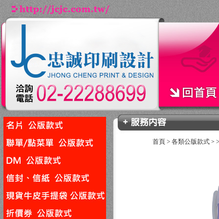
首頁
>
各類公版款式
>