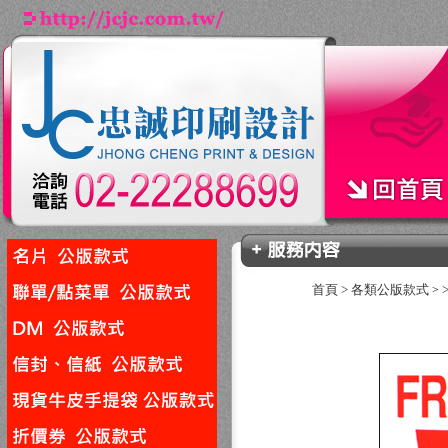
首頁
>
各類公版款式
>