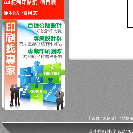
回上一頁
回首頁
/
完稿須知
/
購物
最佳瀏覽解析度 1024*