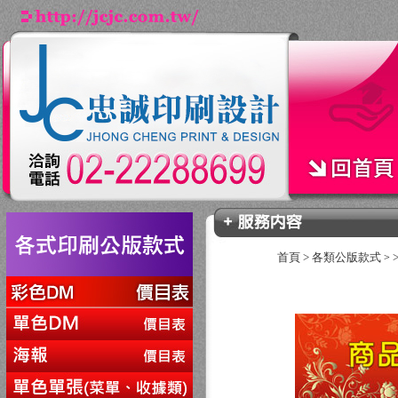
首頁
>
各類公版款式
>