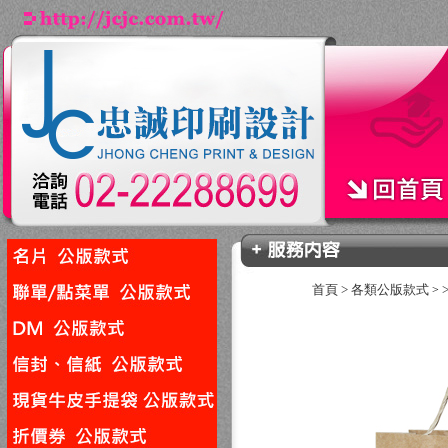
首頁
>
各類公版款式
>