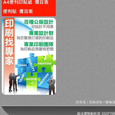
回上一頁
回首頁
/
完稿須知
/
購物
最佳瀏覽解析度 1024*