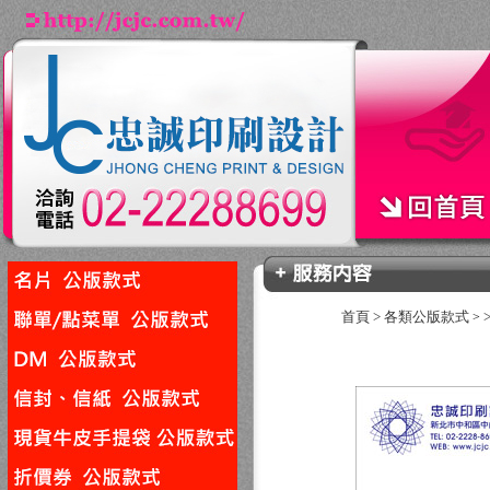
首頁
>
各類公版款式
>