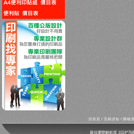
回上一頁
回首頁
/
完稿須知
/
購物
最佳瀏覽解析度 1024*