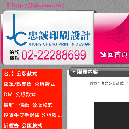
首頁
>
各類公版款式
>