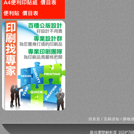
回上一頁
回首頁
/
完稿須知
/
購物
最佳瀏覽解析度 1024*