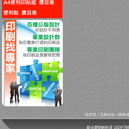
回上一頁
回首頁
/
完稿須知
/
購物
最佳瀏覽解析度 1024*