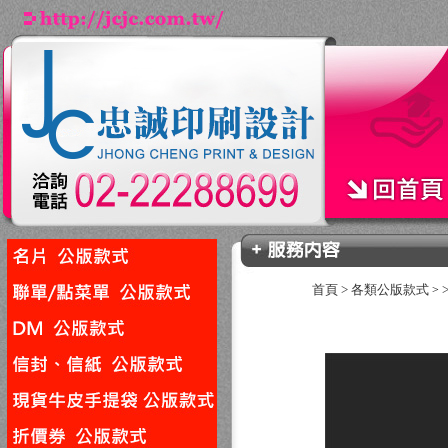
首頁
>
各類公版款式
>