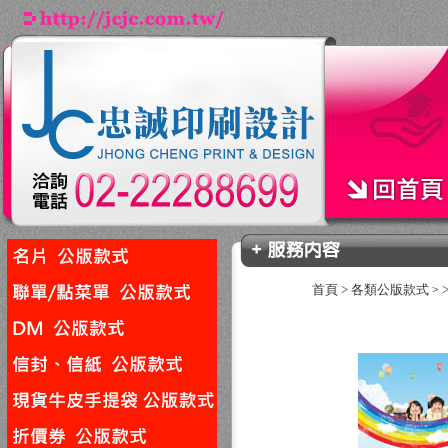
首頁
>
各類公版款式
>