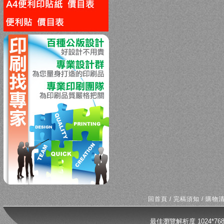
回上一頁
回首頁
/
完稿須知
/
購物
最佳瀏覽解析度 1024*