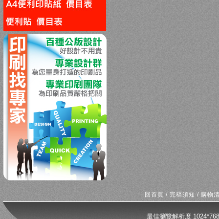
回上一頁
回首頁
/
完稿須知
/
購物
最佳瀏覽解析度 1024*