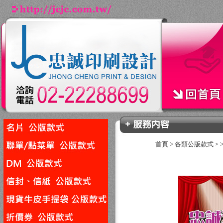
首頁
>
各類公版款式
>